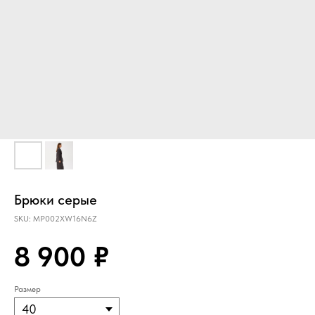
Брюки серые
SKU:
MP002XW16N6Z
8 900
₽
Размер