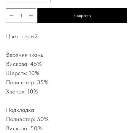
В корзину
Цвет: серый
Верхняя ткань
Вискоза: 45%
Шерсть: 10%
Полиэстер: 35%
Хлопок: 10%
О нас
Оплата
Каталог
Доставка
Где купить
Возврат
Сотрудничество
Публичная оферта
Подкладка
Полиэстер: 50%
Политика конфиденциальности.
Согласие на обработку персональных данных
Вискоза: 50%