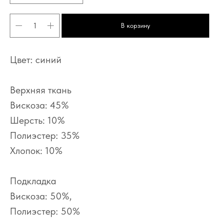
В корзину
Цвет: синий
Верхняя ткань
Вискоза: 45%
Шерсть: 10%
Полиэстер: 35%
Хлопок: 10%
О нас
Оплата
Каталог
Доставка
Где купить
Возврат
Сотрудничество
Публичная оферта
Подкладка
Вискоза: 50%,
Политика конфиденциальности.
Согласие на обработку персональных данных
Полиэстер: 50%