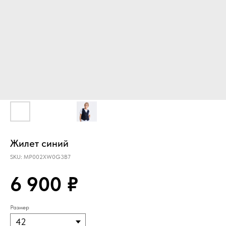
Жилет синий
SKU:
MP002XW0G3B7
6 900
₽
Размер